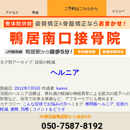
ご予約はこちらから
メニュー
アクセス
料金
タグ別アーカイブ:
症状の軽減
ヘルニア
投稿日:
2012年7月5日
作成者:
kamoi
当院のヘルニア治療は、痺れ感の軽減や神経異常による筋力の低下への
対策など。自宅で出来る体操など、アフターケアにも努めます。
カテゴリー:
こんな症状でお悩みの方へ
|
タグ:
椎間板ヘルニア
,
症状の
軽減
,
腰椎
,
頚椎
|
コメントをどうぞ
JR横浜線鴨居駅から徒歩5分
050-7587-8192